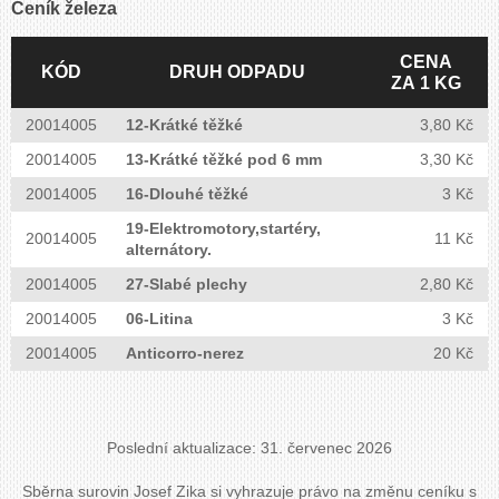
Ceník železa
CENA
KÓD
DRUH ODPADU
ZA 1 KG
20014005
12-Krátké těžké
3,80 Kč
20014005
13-Krátké těžké pod 6 mm
3,30 Kč
20014005
16-Dlouhé těžké
3 Kč
19-Elektromotory,startéry,
20014005
11 Kč
alternátory.
20014005
27-Slabé plechy
2,80 Kč
20014005
06-Litina
3 Kč
20014005
Anticorro-nerez
20 Kč
Poslední aktualizace: 31. červenec 2026
Sběrna surovin Josef Zika si vyhrazuje právo na změnu ceníku s