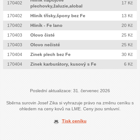
170402
17 Kč
plechovky,žaluzie,alobal
170402
Hliník třísky,špony bez Fe
13 Kč
170402
Hliník - Fe lano
20 Kč
170403
Olovo čisté
25 Kč
170403
Olovo nečisté
25 Kč
170404
Zinek plech bez Fe
30 Kč
170404
Zinek karburátory, kusový s Fe
6 Kč
Poslední aktualizace: 31. červenec 2026
Sběrna surovin Josef Zika si vyhrazuje právo na změnu ceníku s
ohledem na ceny kovů na LME. Ceny jsou smluvní.
Tisk ceníku