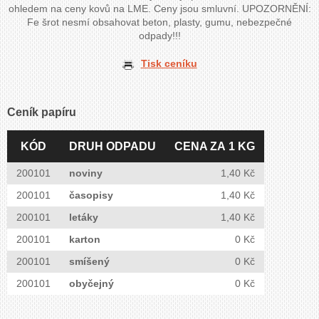
ohledem na ceny kovů na LME. Ceny jsou smluvní. UPOZORNĚNÍ:
Fe šrot nesmí obsahovat beton, plasty, gumu, nebezpečné
odpady!!!
Tisk ceníku
Ceník papíru
KÓD
DRUH ODPADU
CENA ZA 1 KG
200101
noviny
1,40 Kč
200101
časopisy
1,40 Kč
200101
letáky
1,40 Kč
200101
karton
0 Kč
200101
smíšený
0 Kč
200101
obyčejný
0 Kč