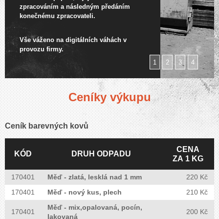
zpracováním a následným předáním
konečnému zpracovateli.
Vše váženo na digitálních váhách v
provozu firmy.
1
2
3
4
Ceníky výkupu
JOSEF ZIKA
SBĚRNA SUROVIN
Ceník barevných kovů
CENA
KÓD
DRUH ODPADU
ZA 1 KG
Provoz
170401
Měď - zlatá, lesklá nad 1 mm
220 Kč
Pondělí - Pátek:
8:00-17:00
Sobota :
8:00-15:00
170401
Měď - nový kus, plech
210 Kč
Měď - mix,opalovaná, pocín,
170401
200 Kč
lakovaná