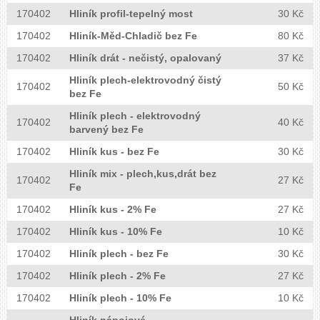
170402
Hliník profil-tepelný most
30 Kč
JOSEF ZIKA
170402
Hliník-Měd-Chladič bez Fe
80 Kč
170402
Hliník drát - nečistý, opalovaný
37 Kč
SBĚRNA SUROVIN
Hliník plech-elektrovodný čistý
170402
50 Kč
bez Fe
Vykupujeme železo, měď,
hliník, bronz, zinek, mosaz,
Hliník plech - elektrovodný
170402
40 Kč
barvený bez Fe
olovo, nerez,plast a také starý
papír.
170402
Hliník kus - bez Fe
30 Kč
Hliník mix - plech,kus,drát bez
170402
27 Kč
Otevřeno máme 6 dní v týdnu.
Fe
170402
Hliník kus - 2% Fe
27 Kč
Vše dle norem řádně roztřídíme a
připravíme na recyklaci.
170402
Hliník kus - 10% Fe
10 Kč
170402
Hliník plech - bez Fe
30 Kč
170402
Hliník plech - 2% Fe
27 Kč
170402
Hliník plech - 10% Fe
10 Kč
Hliník nápojové