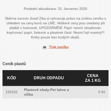
Poslední aktualizace: 31. červenec 2026
Sběrna surovin Josef Zika si vyhrazuje právo na změnu ceníku s
ohledem na ceny kovů na LME. Veškeré ceny jsou uvedeny při
platbě v hotovosti. UPOZORNĚNÍ: Papír nesmí obsahovat-
kopírovací papír, železné a plastové části. Nesmí být mastný!!!
Knihy pouze bez tvrdých obalů.
Tisk ceníku
Ceník plastů
CENA
KÓD
DRUH ODPADU
ZA 1 KG
Plastové obaly-Pet lahve a
150102
0 Kč
víčka