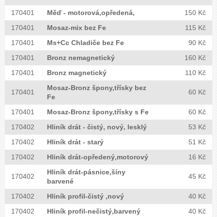
170401
Měď - motorová,opředená,
150 Kč
170401
Mosaz-mix bez Fe
115 Kč
170401
Ms+Cc Chladiče bez Fe
90 Kč
170401
Bronz nemagnetický
160 Kč
JOSEF ZIKA
170401
Bronz magnetický
110 Kč
SBĚRNA SUROVIN
Mosaz-Bronz špony,třísky bez
170401
60 Kč
Fe
Pro přepravu těžkých břemen
170401
Mosaz-Bronz špony,třísky s Fe
60 Kč
máme vlastní techniku.
170402
Hliník drát - čistý, nový, lesklý
53 Kč
170402
Hliník drát - starý
51 Kč
Nezáleží na tom jak těžký sběr k nám
170402
Hliník drát-opředený,motorový
16 Kč
přivezete. S naší technikou váš náklad
Hliník drát-pásnice,šíny
převezeme na váhu a pak ho uložíme do
170402
45 Kč
barvené
připravených kontejnerů.
170402
Hliník profil-čistý ,nový
40 Kč
170402
Hliník profil-nečistý,barvený
40 Kč