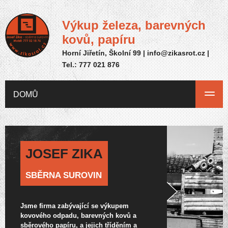
Výkup železa, barevných
kovů, papíru
Horní Jiřetín, Školní 99 |
zc.torsakiz@ofni
|
Tel.:
777 021 876
DOMŮ
CENÍK
FOTOGALERIE
BAZAR
KONTAKT
JOSEF ZIKA
SBĚRNA SUROVIN
Jsme firma zabývající se výkupem
kovového odpadu, barevných kovů a
sběrového papíru, a jejich tříděním a